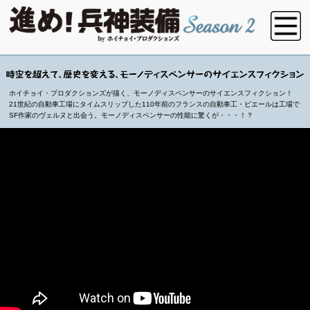
ホイチョイ・プロダクションズが描く、モーノディスペンサーのサイエンスフィクション！
21世紀の自動車工場にタイムスリップした110年前のフランスの自動車工・ピエールは工場で
SF作家のヴェルヌと出会う。モーノディスペンサーの性能に驚くが・・・！？