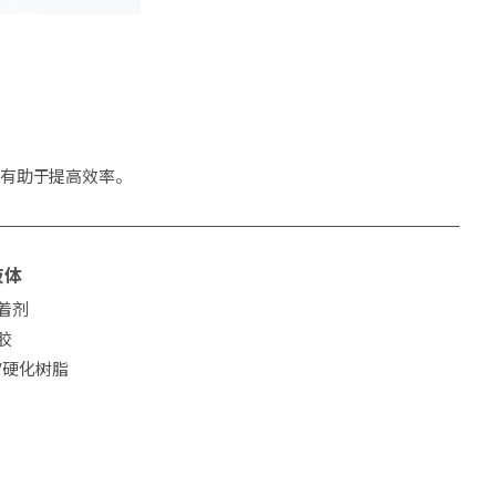
有助于提高效率。
液体
着剂
胶
V硬化树脂