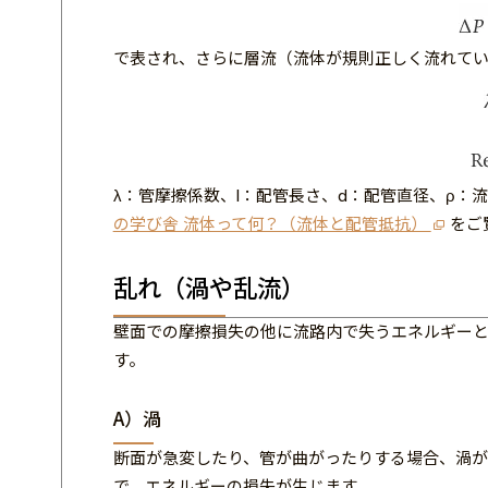
で表され、さらに層流（流体が規則正しく流れてい
λ：管摩擦係数、l：配管長さ、d：配管直径、ρ：
の学び舎 流体って何？（流体と配管抵抗）
をご
乱れ（渦や乱流）
壁面での摩擦損失の他に流路内で失うエネルギーと
す。
A）渦
断面が急変したり、管が曲がったりする場合、渦が
で、エネルギーの損失が生じます。