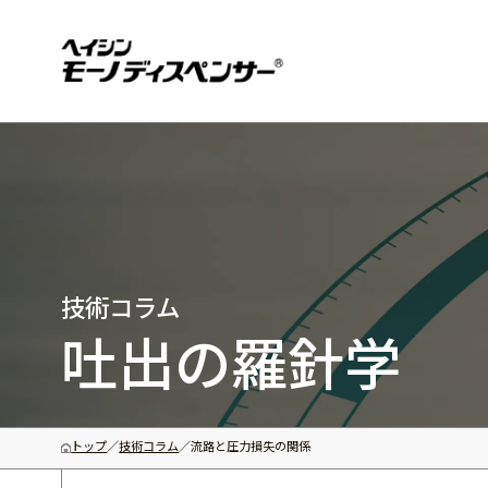
モー
製品
技術コラム
吐出の羅針学
トップ
技術コラム
流路と圧力損失の関係