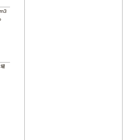
m3
っ
の場