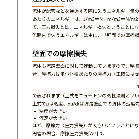
流体が配管などを通過する際に失うエネルギー量の
あたりのエネルギーは、J/m3＝N・m/m3＝N/
て、圧力損失とは、エネルギー損失ということにな
流路内で失うエネルギーは主に、「壁面での摩擦
壁面での摩擦損失
流体も流路壁面に対して運動していますので、摩擦
合、摩擦力は単位体積あたりの摩擦力（正確には
で表されます（上式をニュートンの粘性法則とい
上式でμは粘度、du/drは流路壁面での流体の速
粘度が大きい
流速が大きい
ほど、摩擦力（圧力損失）が大きいということにな
円管の場合、摩擦圧力損失[ΔP]は、