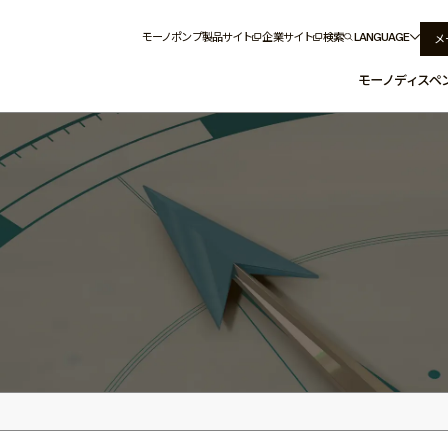
モーノポンプ製品サイト
企業サイト
検索
LANGUAGE
メ
モーノディスペ
ノディスペンサーとは
情報
活用事例
ディスペンサー
業界から探す
システム製品
特長とメリット
液体から探す
供給装置
構造と原理
コントローラー
条件から探す
兵神装備のもの
アクセ