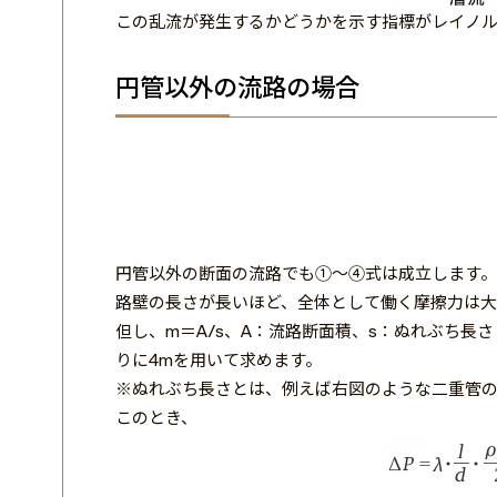
この乱流が発生するかどうかを示す指標がレイノル
円管以外の流路の場合
円管以外の断面の流路でも①～④式は成立します。
路壁の長さが長いほど、全体として働く摩擦力は大
但し、m＝A/s、A：流路断面積、s：ぬれぶち長
りに4mを用いて求めます。
※ぬれぶち長さとは、例えば右図のような二重管の
このとき、