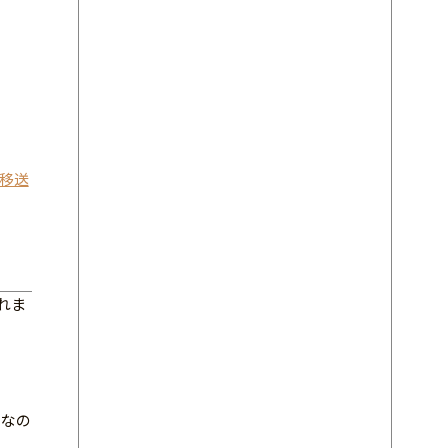
移送
れま
けなの