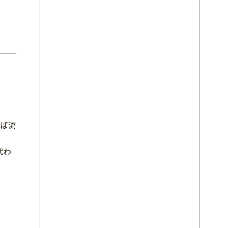
れば流
代わ