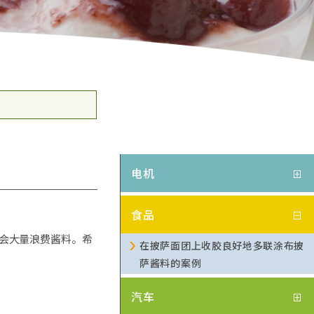
电机
食品
会大量浪费酱料。希
在披萨面团上收胶良好地多联涂布披
萨酱料的案例
汽车