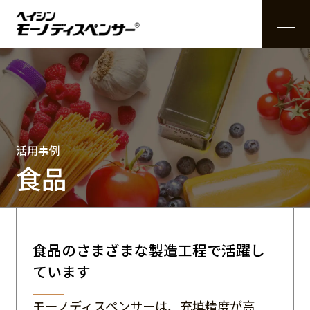
お知らせ
メールでのお問い合わせ
モーノディスペ
活用事
製品
ディスペ
業界から探
システ
特長とメ
液体から探
供給
構造と
コントロ
兵神装備のも
条件から探
アクセ
ンサーとは
例
情報
ンサー
す
ム製品
リット
す
装置
原理
ーラー
のづくり
す
サリー
活用事例
電話でのお問い合わせ
食品
カタログ請求
食品のさまざまな製造工程で活躍し
ています
公式YouTubeチャンネル
モーノディスペンサーは、充填精度が高