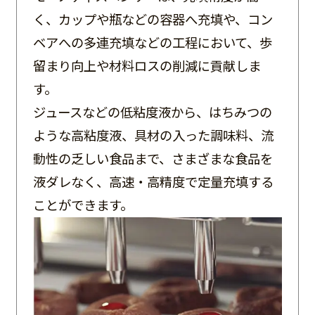
モーノポンプ製品サイト
く、カップや瓶などの容器へ充填や、コン
企業サイト
ベアへの多連充填などの工程において、歩
検索
LANGUAGE
留まり向上や材料ロスの削減に貢献しま
す。
ジュースなどの低粘度液から、はちみつの
メールでの
電話での
カタログ
お問い合わせ
お問い合わせ
請求
ような高粘度液、具材の入った調味料、流
動性の乏しい食品まで、さまざまな食品を
液ダレなく、高速・高精度で定量充填する
ことができます。