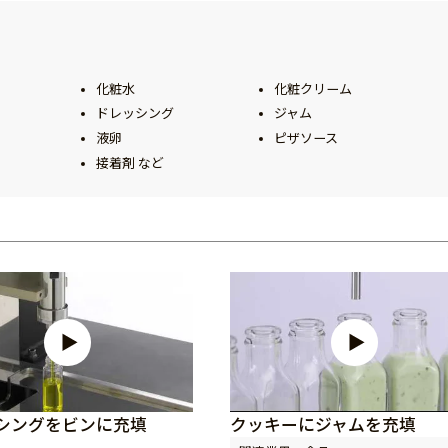
化粧水
化粧クリーム
ドレッシング
ジャム
液卵
ピザソース
接着剤 など
シングをビンに充填
クッキーにジャムを充填