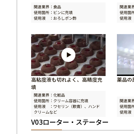
関連業界：食品
関連業
使用箇所：ビンに充填
使用箇
使用液 ：おろしポン酢
使用液
高粘度液も切れよく、高精度充
薬品の
填
関連業界：化粧品
使用箇所：クリーム容器に充填
関連業
使用液 ：ワセリン（軟膏）、ハンド
使用箇
クリームなど
使用液
V03ローター・ステーター