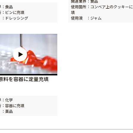
関連業界：食品
界：食品
使用箇所：コンベア上のクッキーに
所：ビンに充填
填
 ：ドレッシング
使用液 ：ジャム
原料を容器に定量充填
界：化学
所：容器に充填
 ：薬品