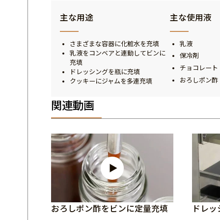
主な用途
主な使用液
さまざまな容器に化粧水を充填
乳液
乳液をコンベアと連動してビンに
保冷剤
充填
チョコレート
ドレッシングを瓶に充填
おろしポン酢
クッキーにジャムを多連充填
関連動画
おろしポン酢をビンに定量充填
ドレッ