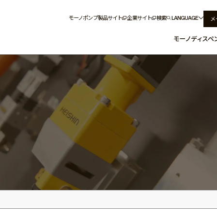
モーノポンプ製品サイト
企業サイト
検索
LANGUAGE
メ
モーノディスペ
ノディスペンサーとは
情報
活用事例
ディスペンサー
業界から探す
システム製品
特長とメリット
液体から探す
供給装置
構造と原理
コントローラー
条件から探す
兵神装備のもの
アクセ