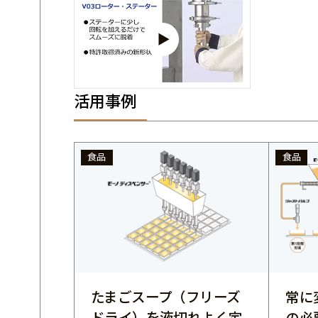
活用事例
食品
食品
たまごスープ（フリーズ
常に
ドライ）を液切れよく定
の必