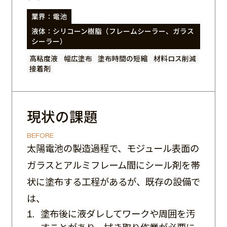
モーノポンプ製品サイト
業界：電池
企業サイト
液体：シリコーン樹脂（フレームシーラー、ガラス
検索
シーラー）
LANGUAGE
高粘度液
幅広塗布
塗布時間の短縮
材料ロス削減
接着剤
メールでの
電話での
カタログ
お問い合わせ
お問い合わせ
請求
現状の課題
BEFORE
太陽電池の製造過程で、モジュール表面の
ガラスとアルミフレーム間にシール剤を帯
状に塗布する工程があるが、既存の設備で
は、
塗布後に液ダレしてワークや周囲を汚