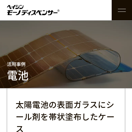
お知らせ
メールでのお問い合わせ
モーノディスペ
活用事
製品
ディスペ
業界から探
システ
特長とメ
液体から探
供給
構造と
コントロ
兵神装備のも
条件から探
アクセ
ンサーとは
例
情報
ンサー
す
ム製品
リット
す
装置
原理
ーラー
のづくり
す
サリー
活用事例
電話でのお問い合わせ
電池
カタログ請求
太陽電池の表面ガラスにシ
ール剤を帯状塗布したケー
公式YouTubeチャンネル
ス